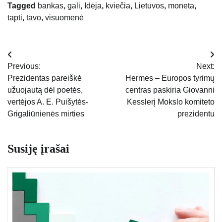
Tagged
bankas
,
gali
,
Idėja
,
kviečia
,
Lietuvos
,
moneta
,
tapti
,
tavo
,
visuomenė
Navigacija
Previous:
Next:
tarp
Prezidentas pareiškė
Hermes – Europos tyrimų
užuojautą dėl poetės,
centras paskiria Giovanni
įrašų
vertėjos A. E. Puišytės-
Kesslerį Mokslo komiteto
Grigaliūnienės mirties
prezidentu
Susiję įrašai