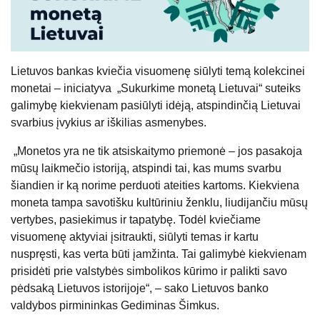
Lietuvos bankas kviečia visuomenę siūlyti temą kolekcinei
monetai – iniciatyva „Sukurkime monetą Lietuvai“ suteiks
galimybę kiekvienam pasiūlyti idėją, atspindinčią Lietuvai
svarbius įvykius ar iškilias asmenybes.
„Monetos yra ne tik atsiskaitymo priemonė – jos pasakoja
mūsų laikmečio istoriją, atspindi tai, kas mums svarbu
šiandien ir ką norime perduoti ateities kartoms. Kiekviena
moneta tampa savotišku kultūriniu ženklu, liudijančiu mūsų
vertybes, pasiekimus ir tapatybę. Todėl kviečiame
visuomenę aktyviai įsitraukti, siūlyti temas ir kartu
nuspręsti, kas verta būti įamžinta. Tai galimybė kiekvienam
prisidėti prie valstybės simbolikos kūrimo ir palikti savo
pėdsaką Lietuvos istorijoje“, – sako Lietuvos banko
valdybos pirmininkas Gediminas Šimkus.