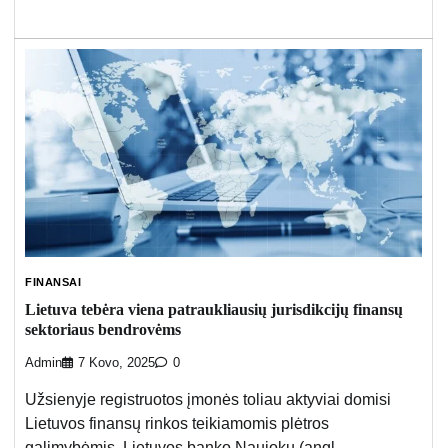
FINANSAI
Lietuva tebėra viena patraukliausių jurisdikcijų finansų
sektoriaus bendrovėms
Admin
7 Kovo, 2025
0
Užsienyje registruotos įmonės toliau aktyviai domisi
Lietuvos finansų rinkos teikiamomis plėtros
galimybėmis. Lietuvos banko Naujokų (angl.