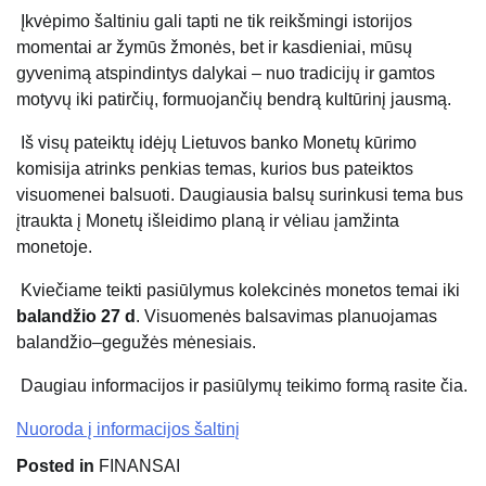
Įkvėpimo šaltiniu gali tapti ne tik reikšmingi istorijos
momentai ar žymūs žmonės, bet ir kasdieniai, mūsų
gyvenimą atspindintys dalykai – nuo tradicijų ir gamtos
motyvų iki patirčių, formuojančių bendrą kultūrinį jausmą.
Iš visų pateiktų idėjų Lietuvos banko Monetų kūrimo
komisija atrinks penkias temas, kurios bus pateiktos
visuomenei balsuoti. Daugiausia balsų surinkusi tema bus
įtraukta į Monetų išleidimo planą ir vėliau įamžinta
monetoje.
Kviečiame teikti pasiūlymus kolekcinės monetos temai iki
balandžio 27 d
. Visuomenės balsavimas planuojamas
balandžio–gegužės mėnesiais.
Daugiau informacijos ir pasiūlymų teikimo formą rasite čia.
Nuoroda į informacijos šaltinį
Posted in
FINANSAI