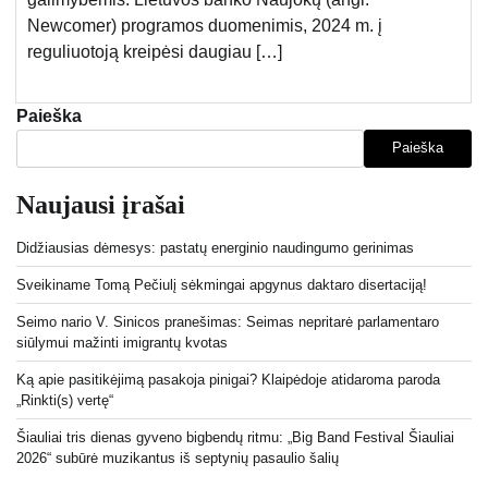
Newcomer) programos duomenimis, 2024 m. į
reguliuotoją kreipėsi daugiau […]
Paieška
Paieška
Naujausi įrašai
Didžiausias dėmesys: pastatų energinio naudingumo gerinimas
Sveikiname Tomą Pečiulį sėkmingai apgynus daktaro disertaciją!
Seimo nario V. Sinicos pranešimas: Seimas nepritarė parlamentaro
siūlymui mažinti imigrantų kvotas
Ką apie pasitikėjimą pasakoja pinigai? Klaipėdoje atidaroma paroda
„Rinkti(s) vertę“
Šiauliai tris dienas gyveno bigbendų ritmu: „Big Band Festival Šiauliai
2026“ subūrė muzikantus iš septynių pasaulio šalių