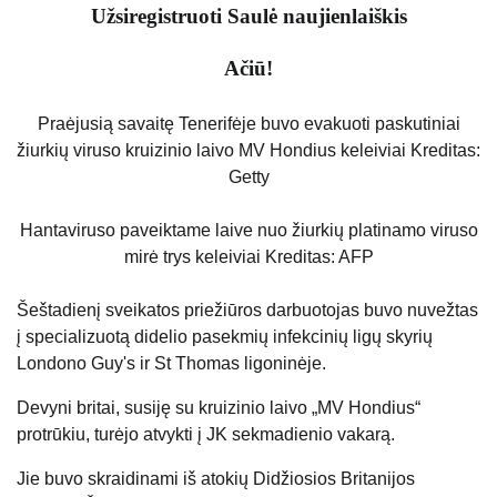
Užsiregistruoti
Saulė
naujienlaiškis
Ačiū!
Praėjusią savaitę Tenerifėje buvo evakuoti paskutiniai
žiurkių viruso kruizinio laivo MV Hondius keleiviai
Kreditas:
Getty
Hantaviruso paveiktame laive nuo žiurkių platinamo viruso
mirė trys keleiviai
Kreditas: AFP
Šeštadienį sveikatos priežiūros darbuotojas buvo nuvežtas
į specializuotą didelio pasekmių infekcinių ligų skyrių
Londono Guy's ir St Thomas ligoninėje.
Devyni britai, susiję su kruizinio laivo „MV Hondius“
protrūkiu, turėjo atvykti į JK sekmadienio vakarą.
Jie buvo skraidinami iš atokių Didžiosios Britanijos