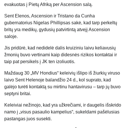
evakuotas į Pietų Afriką per Ascension salą.
Sent Elenos, Ascension ir Tristano da Cunha
gubernatorius Nigelas Phillipsas sakė, kad tarp perkeltų
britų yra medikų, gydusių patvirtintą atvejį Ascension
saloje.
Jis pridūrė, kad nedidelė dalis kruiziniu laivu keliavusių
žmonių buvo vertinami kaip didesnės rizikos kontaktai ir
taip pat persikels į JK ten izoliuotis.
Maždaug 30 „MV Hondius“ keleivių išlipo iš žiurkių viruso
laivo Sent Helenoje balandžio 24 d., kol suprato, kad
galėjo turėti kontaktą su mirtinu hantavirusu – tarp jų buvo
septyni britai.
Keleiviai nežinojo, kad yra užkrečiami, ir daugelis išskrido
namo į „visus pasaulio kampelius“, sukeldami pašėlusias
pastangas juos susekti.