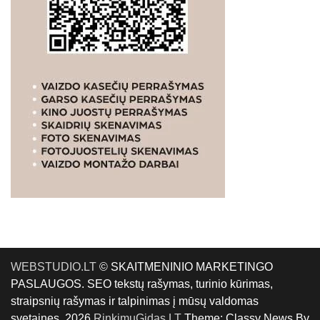
WEBSTUDIO.LT
© SKAITMENINIO MARKETINGO
PASLAUGOS. SEO tekstų rašymas, turinio kūrimas,
straipsnių rašymas ir talpinimas į mūsų valdomas
svetaines. 2026
RinkimųGidas.LT
Theme: Classy News By