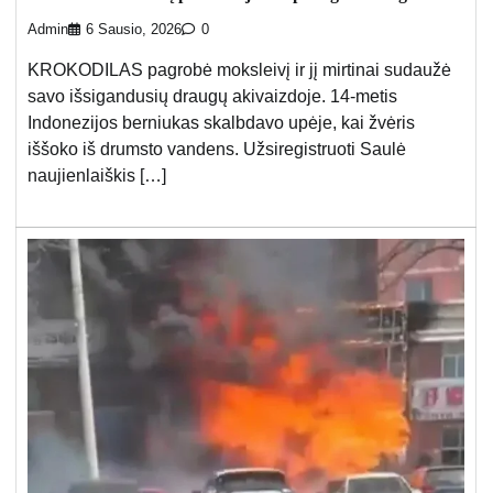
Admin
6 Sausio, 2026
0
KROKODILAS pagrobė moksleivį ir jį mirtinai sudaužė
savo išsigandusių draugų akivaizdoje. 14-metis
Indonezijos berniukas skalbdavo upėje, kai žvėris
iššoko iš drumsto vandens. Užsiregistruoti Saulė
naujienlaiškis […]