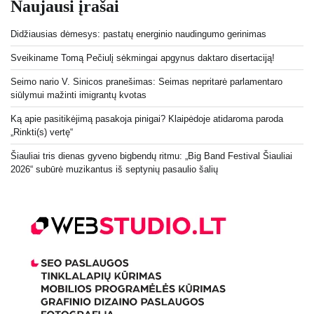
Naujausi įrašai
Didžiausias dėmesys: pastatų energinio naudingumo gerinimas
Sveikiname Tomą Pečiulį sėkmingai apgynus daktaro disertaciją!
Seimo nario V. Sinicos pranešimas: Seimas nepritarė parlamentaro
siūlymui mažinti imigrantų kvotas
Ką apie pasitikėjimą pasakoja pinigai? Klaipėdoje atidaroma paroda
„Rinkti(s) vertę“
Šiauliai tris dienas gyveno bigbendų ritmu: „Big Band Festival Šiauliai
2026“ subūrė muzikantus iš septynių pasaulio šalių