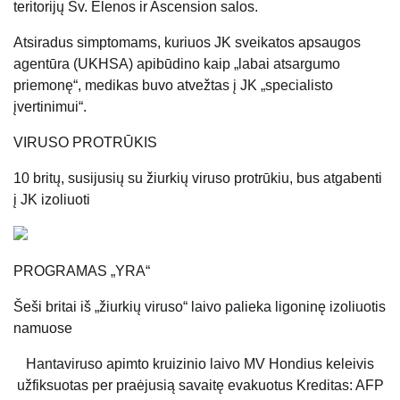
teritorijų Šv. Elenos ir Ascension salos.
Atsiradus simptomams, kuriuos JK sveikatos apsaugos
agentūra (UKHSA) apibūdino kaip „labai atsargumo
priemonę“, medikas buvo atvežtas į JK „specialisto
įvertinimui“.
VIRUSO PROTRŪKIS
10 britų, susijusių su žiurkių viruso protrūkiu, bus atgabenti
į JK izoliuoti
PROGRAMAS „YRA“
Šeši britai iš „žiurkių viruso“ laivo palieka ligoninę izoliuotis
namuose
Hantaviruso apimto kruizinio laivo MV Hondius keleivis
užfiksuotas per praėjusią savaitę evakuotus
Kreditas: AFP