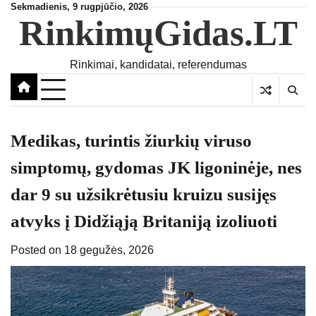
Skip
Sekmadienis, 9 rugpjūčio, 2026
RinkimųGidas.LT
to
content
Rinkimai, kandidatai, referendumas
Medikas, turintis žiurkių viruso
simptomų, gydomas JK ligoninėje, nes
dar 9 su užsikrėtusiu kruizu susijęs
atvyks į Didžiąją Britaniją izoliuoti
Posted on
18 gegužės, 2026