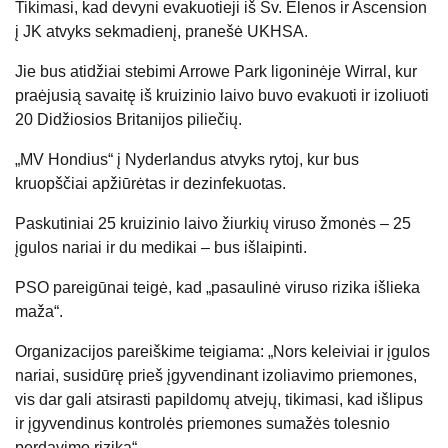
Tikimasi, kad devyni evakuotieji iš Šv. Elenos ir Ascension
į JK atvyks sekmadienį, pranešė UKHSA.
Jie bus atidžiai stebimi Arrowe Park ligoninėje Wirral, kur
praėjusią savaitę iš kruizinio laivo buvo evakuoti ir izoliuoti
20 Didžiosios Britanijos piliečių.
„MV Hondius“ į Nyderlandus atvyks rytoj, kur bus
kruopščiai apžiūrėtas ir dezinfekuotas.
Paskutiniai 25 kruizinio laivo žiurkių viruso žmonės – 25
įgulos nariai ir du medikai – bus išlaipinti.
PSO pareigūnai teigė, kad „pasaulinė viruso rizika išlieka
maža“.
Organizacijos pareiškime teigiama: „Nors keleiviai ir įgulos
nariai, susidūrę prieš įgyvendinant izoliavimo priemones,
vis dar gali atsirasti papildomų atvejų, tikimasi, kad išlipus
ir įgyvendinus kontrolės priemones sumažės tolesnio
perdavimo rizika“.