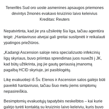
Tenerifės Sud oro uoste asmenines apsaugos priemones
dėvintys žmonės evakavo kruizinio laivo keleivius
Kreditas: Reuters
Nepatvirtinta, kad jie yra užsikrėtę šia liga, tačiau agentūra
teigė: „Hantaviruso atvejai gali greitai susilpnėti ir reikalauti
ypatingos priežiūros.
„Kadangi Ascension saloje nėra specializuoto infekcinių
ligų skyriaus, buvo priimtas sprendimas juos nuvežti į JK,
kad būtų užtikrinta, jog jie gautų geriausią įmanomą
pagalbą HCID skyriuje, jei pasiblogėtų.
Likę evakuotieji iš Šv. Elenos ir Ascension salos galėjo būti
paveikti hantaviruso, tačiau šiuo metu jiems simptomų
nepasireiškia.
Besimptomių evakuotųjų tapatybės neskelbtos – kai kurie
galėjo turėti kontaktą su kruizinio laivo keleiviu, kuris buvo