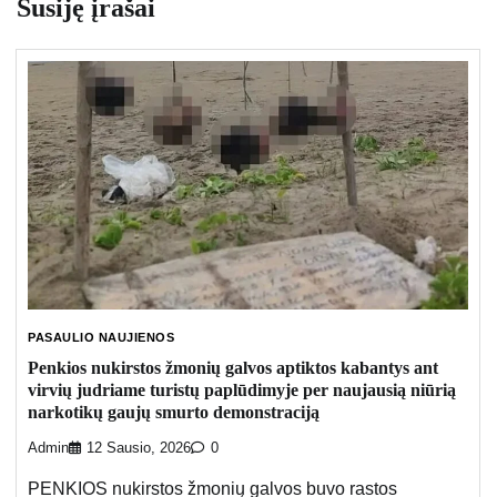
Susiję įrašai
PASAULIO NAUJIENOS
Penkios nukirstos žmonių galvos aptiktos kabantys ant
virvių judriame turistų paplūdimyje per naujausią niūrią
narkotikų gaujų smurto demonstraciją
Admin
12 Sausio, 2026
0
PENKIOS nukirstos žmonių galvos buvo rastos