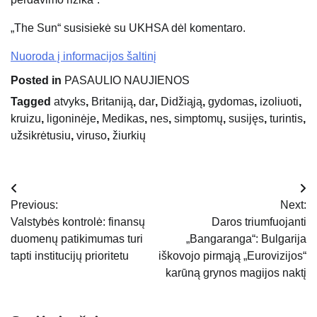
„The Sun“ susisiekė su UKHSA dėl komentaro.
Nuoroda į informacijos šaltinį
Posted in
PASAULIO NAUJIENOS
Tagged
atvyks
,
Britaniją
,
dar
,
Didžiąją
,
gydomas
,
izoliuoti
,
kruizu
,
ligoninėje
,
Medikas
,
nes
,
simptomų
,
susijęs
,
turintis
,
užsikrėtusiu
,
viruso
,
žiurkių
Navigacija
Previous:
Next:
tarp
Valstybės kontrolė: finansų
Daros triumfuojanti
duomenų patikimumas turi
„Bangaranga“: Bulgarija
įrašų
tapti institucijų prioritetu
iškovojo pirmąją „Eurovizijos“
karūną grynos magijos naktį