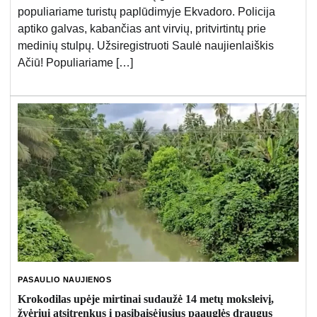
populiariame turistų paplūdimyje Ekvadoro. Policija
aptiko galvas, kabančias ant virvių, pritvirtintų prie
medinių stulpų. Užsiregistruoti Saulė naujienlaiškis
Ačiū! Populiariame […]
PASAULIO NAUJIENOS
Krokodilas upėje mirtinai sudaužė 14 metų moksleivį,
žvėriui atsitrenkus į pasibaisėjusius paauglės draugus