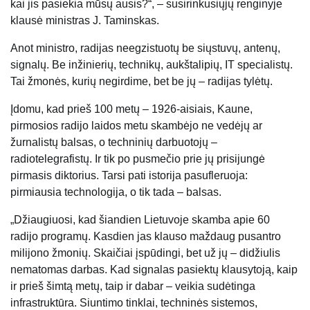
kai jis pasiekia mūsų ausis?“, – susirinkusiųjų renginyje
klausė ministras J. Taminskas.
Anot ministro, radijas neegzistuotų be siųstuvų, antenų,
signalų. Be inžinierių, technikų, aukštalipių, IT specialistų.
Tai žmonės, kurių negirdime, bet be jų – radijas tylėtų.
Įdomu, kad prieš 100 metų – 1926-aisiais, Kaune,
pirmosios radijo laidos metu skambėjo ne vedėjų ar
žurnalistų balsas, o techninių darbuotojų –
radiotelegrafistų. Ir tik po pusmečio prie jų prisijungė
pirmasis diktorius. Tarsi pati istorija pasufleruoja:
pirmiausia technologija, o tik tada – balsas.
„Džiaugiuosi, kad šiandien Lietuvoje skamba apie 60
radijo programų. Kasdien jas klauso maždaug pusantro
milijono žmonių. Skaičiai įspūdingi, bet už jų – didžiulis
nematomas darbas. Kad signalas pasiektų klausytoją, kaip
ir prieš šimtą metų, taip ir dabar – veikia sudėtinga
infrastruktūra. Siuntimo tinklai, techninės sistemos,