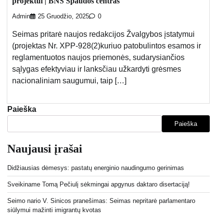
projektui | BNS Spaudos centras
Admin
25 Gruodžio, 2025
0
Seimas pritarė naujos redakcijos Žvalgybos įstatymui
(projektas Nr. XPP-928(2)kuriuo patobulintos esamos ir
reglamentuotos naujos priemonės, sudarysiančios
sąlygas efektyviau ir lanksčiau užkardyti grėsmes
nacionaliniam saugumui, taip […]
Paieška
Paieška
Naujausi įrašai
Didžiausias dėmesys: pastatų energinio naudingumo gerinimas
Sveikiname Tomą Pečiulį sėkmingai apgynus daktaro disertaciją!
Seimo nario V. Sinicos pranešimas: Seimas nepritarė parlamentaro
siūlymui mažinti imigrantų kvotas