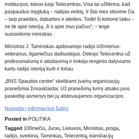
institucijos, tokios kaip Telecentras. Visa tai užtikrina, kad
paspaudus mygtuką – radijas veiktų. Ir štai mes stovime čia
– tarp praeities, dabarties ir ateities. Todėl ši kelionė laiku –
ne tik apie istoriją. Ji ir apie mus pačius“, – teigė
susisiekimo ministras.
Ministras J. Taminskas apdovanojo radijo inžinierius-
veteranus, ilgamečius darbuotojus. Dėkojo Telecentrui už
profesionalumą ir atsidavimą ir linkėjo renginio dalyviams
kartu radijo istoriją kurti ir toliau.
„BNS Spaudos centre“ skelbiami įvairių organizacijų
pranešimai žiniasklaidai. Už pranešimų turinį atsako juos
paskelbę asmenys bei jų atstovaujamos organizacijos.
Nuoroda į informacijos šaltinį
Posted in
POLITIKA
Tagged
100mečio
,
Juras
,
Lietuvos
,
Ministras
,
proga
,
radijo
,
sveikina
,
Taminkas
,
Telecentrą
,
transliacijų