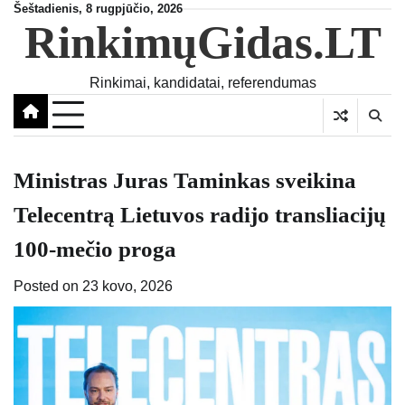
Skip
Šeštadienis, 8 rugpjūčio, 2026
RinkimųGidas.LT
to
content
Rinkimai, kandidatai, referendumas
Ministras Juras Taminkas sveikina
Telecentrą Lietuvos radijo transliacijų
100-mečio proga
Posted on
23 kovo, 2026