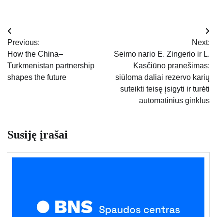
Navigacija
Previous:
Next:
tarp
How the China–
Seimo nario E. Zingerio ir L.
Turkmenistan partnership
Kasčiūno pranešimas:
įrašų
shapes the future
siūloma daliai rezervo karių
suteikti teisę įsigyti ir turėti
automatinius ginklus
Susiję įrašai