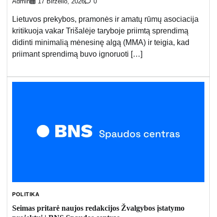
Admin
17 Birželio, 2026
0
Lietuvos prekybos, pramonės ir amatų rūmų asociacija
kritikuoja vakar Trišalėje taryboje priimtą sprendimą
didinti minimalią mėnesinę algą (MMA) ir teigia, kad
priimant sprendimą buvo ignoruoti […]
POLITIKA
Seimas pritarė naujos redakcijos Žvalgybos įstatymo