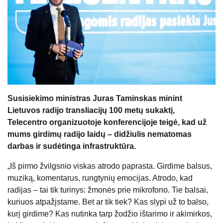
Susisiekimo ministras Juras Taminskas minint
Lietuvos radijo transliacijų 100 metų sukaktį,
Telecentro organizuotoje konferencijoje teigė, kad už
mums girdimų radijo laidų – didžiulis nematomas
darbas ir sudėtinga infrastruktūra.
„Iš pirmo žvilgsnio viskas atrodo paprasta. Girdime balsus,
muziką, komentarus, rungtynių emocijas. Atrodo, kad
radijas – tai tik turinys: žmonės prie mikrofono. Tie balsai,
kuriuos atpažįstame. Bet ar tik tiek? Kas slypi už to balso,
kurį girdime? Kas nutinka tarp žodžio ištarimo ir akimirkos,