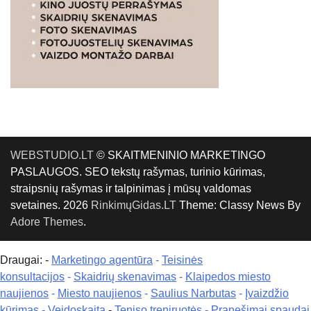
WEBSTUDIO.LT
© SKAITMENINIO MARKETINGO
PASLAUGOS. SEO tekstų rašymas, turinio kūrimas,
straipsnių rašymas ir talpinimas į mūsų valdomas
svetaines. 2026
RinkimųGidas.LT
Theme: Classy News By
Adore Themes
.
Draugai: -
Marketingo agentūra
-
Teisinės
konsultacijos
-
Skaidrių skenavimas
-
Klaipedos miesto
naujienos
-
Miesto naujienos
-
Saulius Narbutas
-
Įvaizdžio
kūrimas
-
Veidoskaita
-
Teniso treniruotės
- Pranešimai spaudai