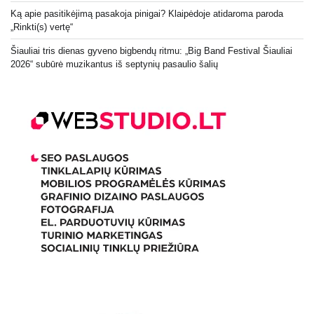
Ką apie pasitikėjimą pasakoja pinigai? Klaipėdoje atidaroma paroda
„Rinkti(s) vertę“
Šiauliai tris dienas gyveno bigbendų ritmu: „Big Band Festival Šiauliai
2026“ subūrė muzikantus iš septynių pasaulio šalių