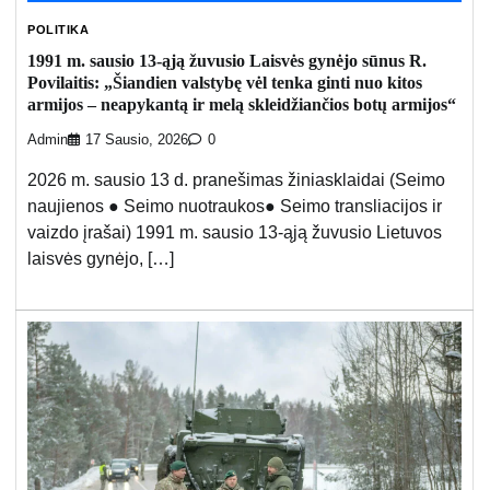
POLITIKA
1991 m. sausio 13-ąją žuvusio Laisvės gynėjo sūnus R.
Povilaitis: „Šiandien valstybę vėl tenka ginti nuo kitos
armijos – neapykantą ir melą skleidžiančios botų armijos“
Admin
17 Sausio, 2026
0
2026 m. sausio 13 d. pranešimas žiniasklaidai (Seimo
naujienos ● Seimo nuotraukos● Seimo transliacijos ir
vaizdo įrašai) 1991 m. sausio 13-ąją žuvusio Lietuvos
laisvės gynėjo, […]