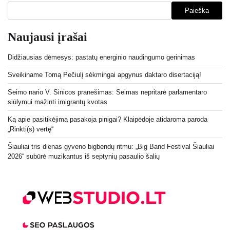
Paieška
Naujausi įrašai
Didžiausias dėmesys: pastatų energinio naudingumo gerinimas
Sveikiname Tomą Pečiulį sėkmingai apgynus daktaro disertaciją!
Seimo nario V. Sinicos pranešimas: Seimas nepritarė parlamentaro
siūlymui mažinti imigrantų kvotas
Ką apie pasitikėjimą pasakoja pinigai? Klaipėdoje atidaroma paroda
„Rinkti(s) vertę“
Šiauliai tris dienas gyveno bigbendų ritmu: „Big Band Festival Šiauliai
2026“ subūrė muzikantus iš septynių pasaulio šalių