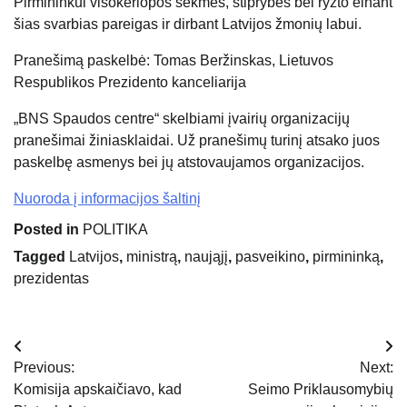
Pirmininkui visokeriopos sėkmės, stiprybės bei ryžto einant
šias svarbias pareigas ir dirbant Latvijos žmonių labui.
Pranešimą paskelbė: Tomas Beržinskas, Lietuvos
Respublikos Prezidento kanceliarija
„BNS Spaudos centre“ skelbiami įvairių organizacijų
pranešimai žiniasklaidai. Už pranešimų turinį atsako juos
paskelbę asmenys bei jų atstovaujamos organizacijos.
Nuoroda į informacijos šaltinį
Posted in
POLITIKA
Tagged
Latvijos
,
ministrą
,
naująjį
,
pasveikino
,
pirmininką
,
prezidentas
Navigacija
Previous:
Next:
tarp
Komisija apskaičiavo, kad
Seimo Priklausomybių