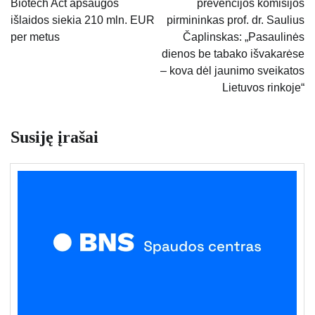
Biotech Act apsaugos
prevencijos komisijos
įrašų
išlaidos siekia 210 mln. EUR
pirmininkas prof. dr. Saulius
per metus
Čaplinskas: „Pasaulinės
dienos be tabako išvakarėse
– kova dėl jaunimo sveikatos
Lietuvos rinkoje“
Susiję įrašai