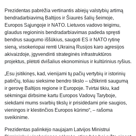
Prezidentas pabrėžia vertinantis abiejų valstybių artimą
bendradarbiavimą Baltijos ir Šiaurės šalių šeimoje,
Europos Sąjungoje ir NATO. Lietuvos vadovo teigimu,
glaudus regioninis bendradarbiavimas padeda spręsti
bendrus saugumo iššūkius, saugoti ES ir NATO rytinę
sieną, visokeriopai remti Ukrainą Rusijos karo agresijos
akivaizdoje, įgyvendinti strateginės infrastruktūros
projektus, plėtoti dvišalius ekonominius ir kultūrinius ryšius.
„Esu įsitikinęs, kad, vienijami tų pačių vertybių ir istorinių
patirčių, toliau sieksime bendro tikslo – užtikrinti saugumą
ir gerovę Baltijos regione ir Europoje.
Tvirtai tikiu, kad
sėkmingai dirbsime kartu Europos Vadovų Taryboje,
siekdami mums svarbių tikslų ir prisidėdami prie saugios,
vieningos ir klestinčios Europos kūrimo“, – rašoma
sveikinime.
Prezidentas palinkėjo naujajam Latvijos Ministrui