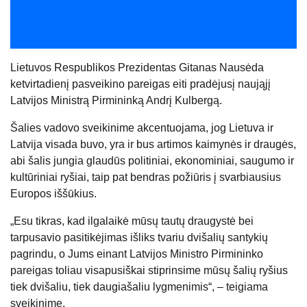
Lietuvos Respublikos Prezidentas Gitanas Nausėda
ketvirtadienį pasveikino pareigas eiti pradėjusį naująjį
Latvijos Ministrą Pirmininką Andrį Kulbergą.
Šalies vadovo sveikinime akcentuojama, jog Lietuva ir
Latvija visada buvo, yra ir bus artimos kaimynės ir draugės,
abi šalis jungia glaudūs politiniai, ekonominiai, saugumo ir
kultūriniai ryšiai, taip pat bendras požiūris į svarbiausius
Europos iššūkius.
„Esu tikras, kad ilgalaikė mūsų tautų draugystė bei
tarpusavio pasitikėjimas išliks tvariu dvišalių santykių
pagrindu, o Jums einant Latvijos Ministro Pirmininko
pareigas toliau visapusiškai stiprinsime mūsų šalių ryšius
tiek dvišaliu, tiek daugiašaliu lygmenimis“, – teigiama
sveikinime.