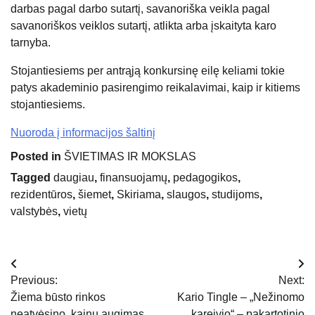
darbas pagal darbo sutartį, savanoriška veikla pagal
savanoriškos veiklos sutartį, atlikta arba įskaityta karo
tarnyba.
Stojantiesiems per antrąją konkursinę eilę keliami tokie
patys akademinio pasirengimo reikalavimai, kaip ir kitiems
stojantiesiems.
Nuoroda į informacijos šaltinį
Posted in
ŠVIETIMAS IR MOKSLAS
Tagged
daugiau
,
finansuojamų
,
pedagogikos
,
rezidentūros
,
šiemet
,
Skiriama
,
slaugos
,
studijoms
,
valstybės
,
vietų
Navigacija
Previous:
Next:
tarp
Žiema būsto rinkos
Kario Tingle – „Nežinomo
neatvėsino, kainų augimas
kareivio“ – pakartotinio