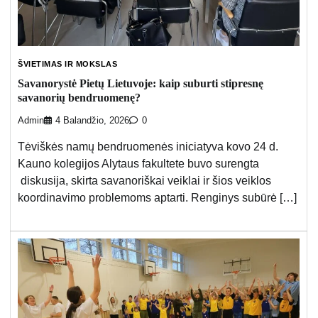
ŠVIETIMAS IR MOKSLAS
Savanorystė Pietų Lietuvoje: kaip suburti stipresnę
savanorių bendruomenę?
Admin
4 Balandžio, 2026
0
Tėviškės namų bendruomenės iniciatyva kovo 24 d.
Kauno kolegijos Alytaus fakultete buvo surengta
diskusija, skirta savanoriškai veiklai ir šios veiklos
koordinavimo problemoms aptarti. Renginys subūrė […]