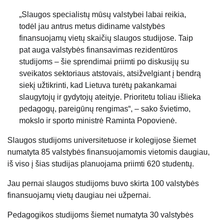
„Slaugos specialistų mūsų valstybei labai reikia,
todėl jau antrus metus didiname valstybės
finansuojamų vietų skaičių slaugos studijose. Taip
pat auga valstybės finansavimas rezidentūros
studijoms – šie sprendimai priimti po diskusijų su
sveikatos sektoriaus atstovais, atsižvelgiant į bendrą
siekį užtikrinti, kad Lietuva turėtų pakankamai
slaugytojų ir gydytojų ateityje. Prioritetu toliau išlieka
pedagogų, pareigūnų rengimas“, – sako švietimo,
mokslo ir sporto ministrė Raminta Popovienė.
Slaugos studijoms universitetuose ir kolegijose šiemet
numatyta 85 valstybės finansuojamomis vietomis daugiau,
iš viso į šias studijas planuojama priimti 620 studentų.
Jau pernai slaugos studijoms buvo skirta 100 valstybės
finansuojamų vietų daugiau nei užpernai.
Pedagogikos studijoms šiemet numatyta 30 valstybės