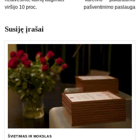
įrašų
viršijo 10 proc.
pašventinimo paslauga
Susiję įrašai
ŠVIETIMAS IR MOKSLAS