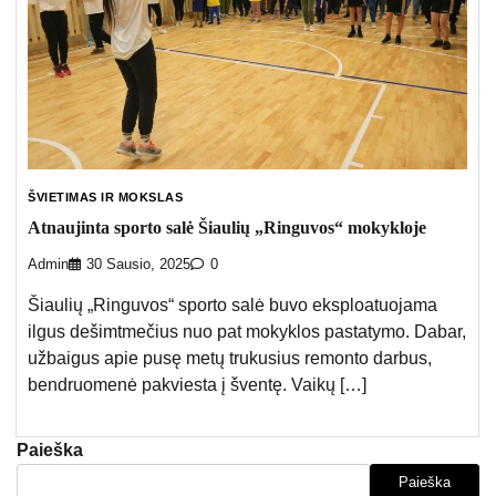
ŠVIETIMAS IR MOKSLAS
Atnaujinta sporto salė Šiaulių „Ringuvos“ mokykloje
Admin
30 Sausio, 2025
0
Šiaulių „Ringuvos“ sporto salė buvo eksploatuojama
ilgus dešimtmečius nuo pat mokyklos pastatymo. Dabar,
užbaigus apie pusę metų trukusius remonto darbus,
bendruomenė pakviesta į šventę. Vaikų […]
Paieška
Paieška