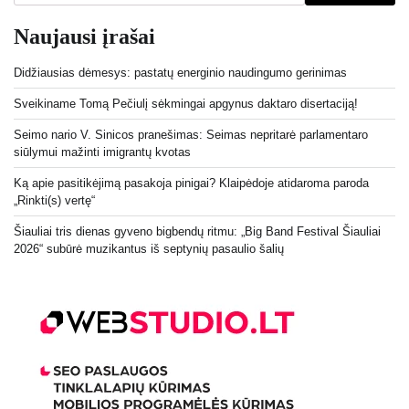
Naujausi įrašai
Didžiausias dėmesys: pastatų energinio naudingumo gerinimas
Sveikiname Tomą Pečiulį sėkmingai apgynus daktaro disertaciją!
Seimo nario V. Sinicos pranešimas: Seimas nepritarė parlamentaro
siūlymui mažinti imigrantų kvotas
Ką apie pasitikėjimą pasakoja pinigai? Klaipėdoje atidaroma paroda
„Rinkti(s) vertę“
Šiauliai tris dienas gyveno bigbendų ritmu: „Big Band Festival Šiauliai
2026“ subūrė muzikantus iš septynių pasaulio šalių