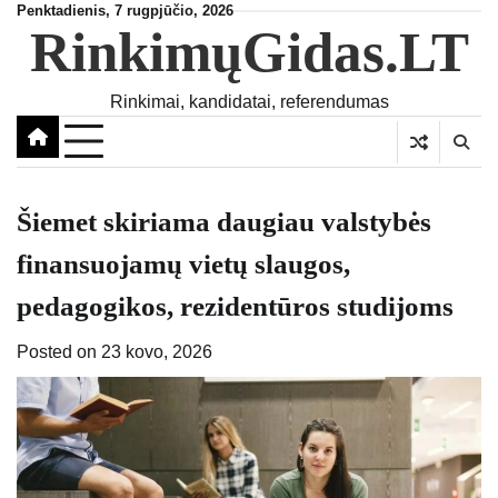
Skip
Penktadienis, 7 rugpjūčio, 2026
RinkimųGidas.LT
to
content
Rinkimai, kandidatai, referendumas
Šiemet skiriama daugiau valstybės
finansuojamų vietų slaugos,
pedagogikos, rezidentūros studijoms
Posted on
23 kovo, 2026