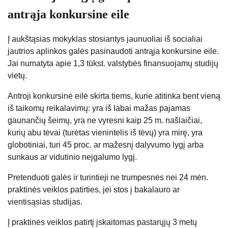
antrąja konkursine eile
Į aukštąsias mokyklas stosiantys jaunuoliai iš socialiai
jautrios aplinkos galės pasinaudoti antrąja konkursine eile.
Jai numatyta apie 1,3 tūkst. valstybės finansuojamų studijų
vietų.
Antroji konkursinė eilė skirta tiems, kurie atitinka bent vieną
iš taikomų reikalavimų: yra iš labai mažas pajamas
gaunančių šeimų, yra ne vyresni kaip 25 m. našlaičiai,
kurių abu tėvai (turėtas vienintelis iš tėvų) yra mirę, yra
globotiniai, turi 45 proc. ar mažesnį dalyvumo lygį arba
sunkaus ar vidutinio neįgalumo lygį.
Pretenduoti galės ir turintieji ne trumpesnės nei 24 mėn.
praktinės veiklos patirties, jei stos į bakalauro ar
vientisąsias studijas.
Į praktinės veiklos patirtį įskaitomas pastarųjų 3 metų