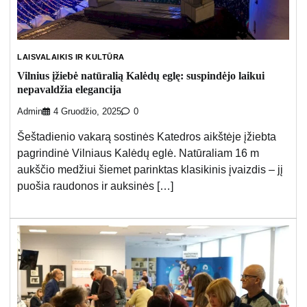
LAISVALAIKIS IR KULTŪRA
Vilnius įžiebė natūralią Kalėdų eglę: suspindėjo laikui
nepavaldžia elegancija
Admin
4 Gruodžio, 2025
0
Šeštadienio vakarą sostinės Katedros aikštėje įžiebta
pagrindinė Vilniaus Kalėdų eglė. Natūraliam 16 m
aukščio medžiui šiemet parinktas klasikinis įvaizdis – jį
puošia raudonos ir auksinės […]