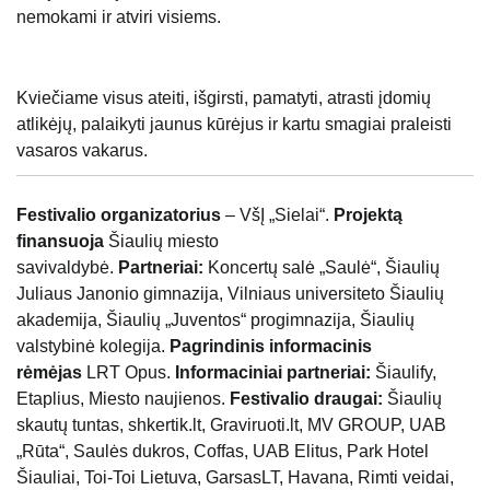
nemokami ir atviri visiems.
Kviečiame visus ateiti, išgirsti, pamatyti, atrasti įdomių
atlikėjų, palaikyti jaunus kūrėjus ir kartu smagiai praleisti
vasaros vakarus.
Festivalio organizatorius
– VšĮ „Sielai“.
Projektą
finansuoja
Šiaulių miesto
savivaldybė.
Partneriai:
Koncertų salė „Saulė“, Šiaulių
Juliaus Janonio gimnazija, Vilniaus universiteto Šiaulių
akademija, Šiaulių „Juventos“ progimnazija, Šiaulių
valstybinė kolegija.
Pagrindinis informacinis
rėmėjas
LRT Opus.
Informaciniai partneriai:
Šiaulify,
Etaplius, Miesto naujienos.
Festivalio draugai:
Šiaulių
skautų tuntas, shkertik.lt, Graviruoti.lt, MV GROUP, UAB
„Rūta“, Saulės dukros, Coffas, UAB Elitus, Park Hotel
Šiauliai, Toi-Toi Lietuva, GarsasLT, Havana, Rimti veidai,