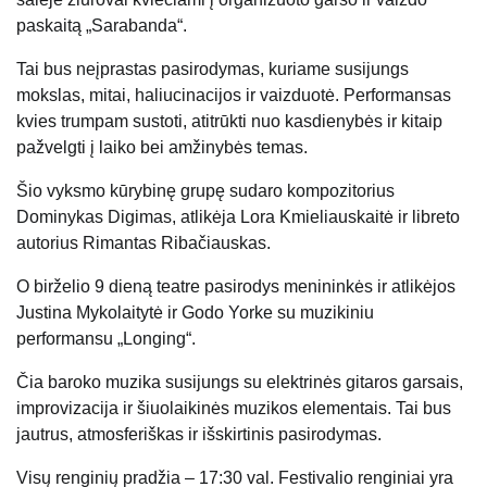
paskaitą „Sarabanda“.
Tai bus neįprastas pasirodymas, kuriame susijungs
mokslas, mitai, haliucinacijos ir vaizduotė. Performansas
kvies trumpam sustoti, atitrūkti nuo kasdienybės ir kitaip
pažvelgti į laiko bei amžinybės temas.
Šio vyksmo kūrybinę grupę sudaro kompozitorius
Dominykas Digimas, atlikėja Lora Kmieliauskaitė ir libreto
autorius Rimantas Ribačiauskas.
O birželio 9 dieną teatre pasirodys menininkės ir atlikėjos
Justina Mykolaitytė ir Godo Yorke su muzikiniu
performansu „Longing“.
Čia baroko muzika susijungs su elektrinės gitaros garsais,
improvizacija ir šiuolaikinės muzikos elementais. Tai bus
jautrus, atmosferiškas ir išskirtinis pasirodymas.
Visų renginių pradžia – 17:30 val. Festivalio renginiai yra