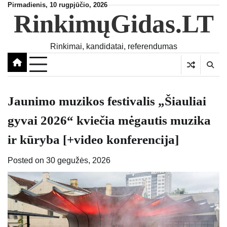
Skip
Pirmadienis, 10 rugpjūčio, 2026
RinkimųGidas.LT
to
content
Rinkimai, kandidatai, referendumas
Jaunimo muzikos festivalis „Šiauliai
gyvai 2026“ kviečia mėgautis muzika
ir kūryba [+video konferencija]
Posted on
30 gegužės, 2026