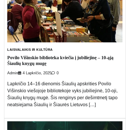
LAISVALAIKIS IR KULTŪRA
Povilo Višinskio biblioteka kviečia į jubiliejinę – 10-ąją
Šiaulių knygų mugę
Admin
4 Lapkričio, 2025
0
Lapkričio 14–16 dienomis Šiaulių apskrities Povilo
Višinskio viešojoje bibliotekoje vyks jubiliejinė, 10-oji,
Šiaulių knygų mugė. Šis renginys per dešimtmetį tapo
neatsiejama Šiaulių ir Šiaurės Lietuvos […]