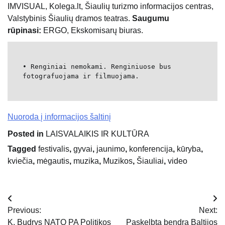
IMVISUAL, Kolega.lt, Šiaulių turizmo informacijos centras,
Valstybinis Šiaulių dramos teatras.
Saugumu
rūpinasi:
ERGO, Ekskomisarų biuras.
• Renginiai nemokami. Renginiuose bus
fotografuojama ir filmuojama.
Nuoroda į informacijos šaltinį
Posted in
LAISVALAIKIS IR KULTŪRA
Tagged
festivalis
,
gyvai
,
jaunimo
,
konferencija
,
kūryba
,
kviečia
,
mėgautis
,
muzika
,
Muzikos
,
Šiauliai
,
video
Navigacija
Previous:
Next:
tarp
K. Budrys NATO PA Politikos
Paskelbta bendra Baltijos