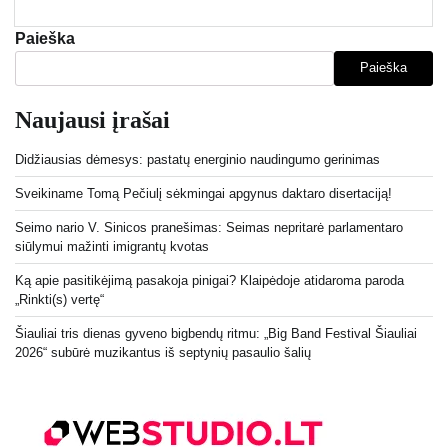
Paieška
Paieška
Naujausi įrašai
Didžiausias dėmesys: pastatų energinio naudingumo gerinimas
Sveikiname Tomą Pečiulį sėkmingai apgynus daktaro disertaciją!
Seimo nario V. Sinicos pranešimas: Seimas nepritarė parlamentaro
siūlymui mažinti imigrantų kvotas
Ką apie pasitikėjimą pasakoja pinigai? Klaipėdoje atidaroma paroda
„Rinkti(s) vertę“
Šiauliai tris dienas gyveno bigbendų ritmu: „Big Band Festival Šiauliai
2026“ subūrė muzikantus iš septynių pasaulio šalių