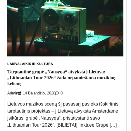
LAISVALAIKIS IR KULTŪRA
Tarptautinė grupė „Nausyqa“ atvyksta į Lietuvą:
„Lithuanian Tour 2026“ žada nepamirštamą muzikinę
kelionę
Admin
14 Balandžio, 2026
0
Lietuvos muzikos sceną šį pavasarį pasieks išskirtinis
tarptautinis projektas – į Lietuvą atvyksta Amsterdame
įsikūrusi grupė „Nausyqa“, pristatysianti savo
„Lithuanian Tour 2026“. [BILIETAI] linktr.ee Grupė […]