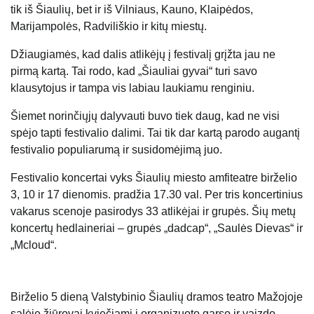
tik iš Šiaulių, bet ir iš Vilniaus, Kauno, Klaipėdos,
Marijampolės, Radviliškio ir kitų miestų.
Džiaugiamės, kad dalis atlikėjų į festivalį grįžta jau ne
pirmą kartą. Tai rodo, kad „Šiauliai gyvai“ turi savo
klausytojus ir tampa vis labiau laukiamu renginiu.
Šiemet norinčiųjų dalyvauti buvo tiek daug, kad ne visi
spėjo tapti festivalio dalimi. Tai tik dar kartą parodo augantį
festivalio populiarumą ir susidomėjimą juo.
Festivalio koncertai vyks Šiaulių miesto amfiteatre birželio
3, 10 ir 17 dienomis. pradžia 17.30 val. Per tris koncertinius
vakarus scenoje pasirodys 33 atlikėjai ir grupės. Šių metų
koncertų hedlaineriai – grupės „dadcap“, „Saulės Dievas“ ir
„Mcloud“.
Birželio 5 dieną Valstybinio Šiaulių dramos teatro Mažojoje
salėje žiūrovai kviečiami į organizuoto garso ir vaizdo