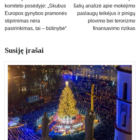
komiteto posėdyje: „Skubus
šalių analizė apie mokėjimo
įrašų
Europos gynybos pramonės
paslaugų teikėjus ir pinigų
stiprinimas nėra
plovimo bei terorizmo
pasirinkimas, tai – būtinybė“
finansavimo rizikas
Susiję įrašai