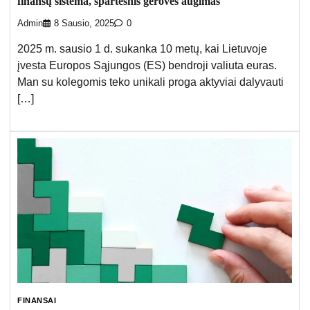
finansų sistema, spartesnis gerovės augimas
Admin
8 Sausio, 2025
0
2025 m. sausio 1 d. sukanka 10 metų, kai Lietuvoje
įvesta Europos Sąjungos (ES) bendroji valiuta euras.
Man su kolegomis teko unikali proga aktyviai dalyvauti
[…]
FINANSAI