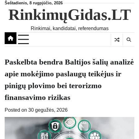
Skip
Šeštadienis, 8 rugpjūčio, 2026
RinkimųGidas.LT
to
content
Rinkimai, kandidatai, referendumas
Paskelbta bendra Baltijos šalių analizė
apie mokėjimo paslaugų teikėjus ir
pinigų plovimo bei terorizmo
finansavimo rizikas
Posted on
30 gegužės, 2026