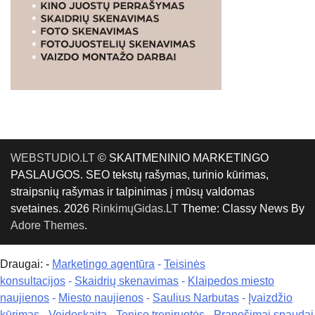
WEBSTUDIO.LT
© SKAITMENINIO MARKETINGO
PASLAUGOS. SEO tekstų rašymas, turinio kūrimas,
straipsnių rašymas ir talpinimas į mūsų valdomas
svetaines. 2026
RinkimųGidas.LT
Theme: Classy News By
Adore Themes
.
Draugai: -
Marketingo agentūra
-
Teisinės
konsultacijos
-
Skaidrių skenavimas
-
Klaipedos miesto
naujienos
-
Miesto naujienos
-
Saulius Narbutas
-
Įvaizdžio
kūrimas
-
Veidoskaita
-
Teniso treniruotės
- Pranešimai spaudai