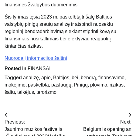
finansinės žvalgybos duomenimis.
Šis tyrimas tęsia 2023 m. paskelbtą trišalę Baltijos
valstybių pinigų srautų analizę ir atspindi nuoseklų
regioninį bendradarbiavimą siekiant stiprinti kovą su
finansiniais nusikaltimais bei efektyviau reaguoti į
kintančias rizikas.
Nuoroda į informacijos šaltinį
Posted in
FINANSAI
Tagged
analizę
,
apie
,
Baltijos
,
bei
,
bendrą
,
finansavimo
,
mokėjimo
,
paskelbta
,
paslaugų
,
Pinigų
,
plovimo
,
rizikas
,
šalių
,
teikėjus
,
terorizmo
Navigacija
Previous:
Next:
tarp
Jaunimo muzikos festivalis
Belgium is opening an