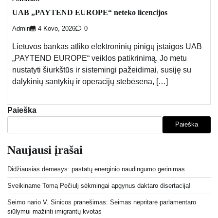
UAB „PAYTEND EUROPE“ neteko licencijos
Admin
4 Kovo, 2026
0
Lietuvos bankas atliko elektroninių pinigų įstaigos UAB
„PAYTEND EUROPE“ veiklos patikrinimą. Jo metu
nustatyti šiurkštūs ir sistemingi pažeidimai, susiję su
dalykinių santykių ir operacijų stebėsena, […]
Paieška
Paieška
Naujausi įrašai
Didžiausias dėmesys: pastatų energinio naudingumo gerinimas
Sveikiname Tomą Pečiulį sėkmingai apgynus daktaro disertaciją!
Seimo nario V. Sinicos pranešimas: Seimas nepritarė parlamentaro
siūlymui mažinti imigrantų kvotas