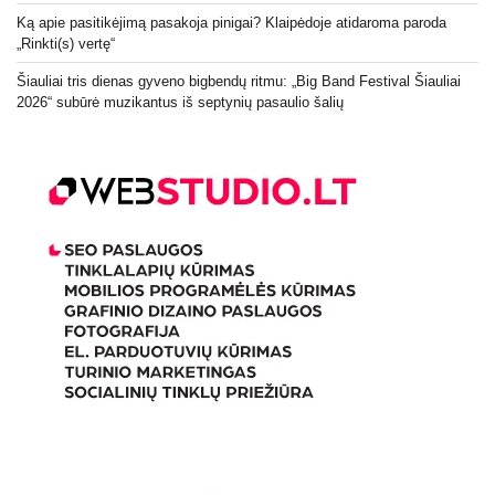
Ką apie pasitikėjimą pasakoja pinigai? Klaipėdoje atidaroma paroda
„Rinkti(s) vertę“
Šiauliai tris dienas gyveno bigbendų ritmu: „Big Band Festival Šiauliai
2026“ subūrė muzikantus iš septynių pasaulio šalių