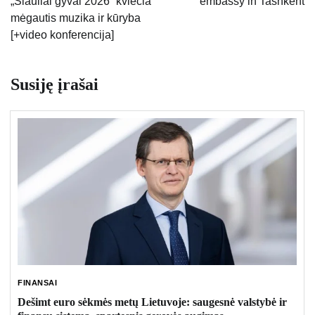
„Šiauliai gyvai 2026“ kviečia
embassy in Tashkent
įrašų
mėgautis muzika ir kūryba
[+video konferencija]
Susiję įrašai
FINANSAI
Dešimt euro sėkmės metų Lietuvoje: saugesnė valstybė ir