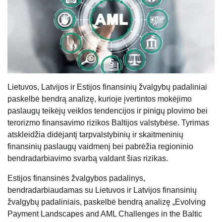
Lietuvos, Latvijos ir Estijos finansinių žvalgybų padaliniai
paskelbė bendrą analizę, kurioje įvertintos mokėjimo
paslaugų teikėjų veiklos tendencijos ir pinigų plovimo bei
terorizmo finansavimo rizikos Baltijos valstybėse. Tyrimas
atskleidžia didėjantį tarpvalstybinių ir skaitmeninių
finansinių paslaugų vaidmenį bei pabrėžia regioninio
bendradarbiavimo svarbą valdant šias rizikas.
Estijos finansinės žvalgybos padalinys,
bendradarbiaudamas su Lietuvos ir Latvijos finansinių
žvalgybų padaliniais, paskelbė bendrą analizę „Evolving
Payment Landscapes and AML Challenges in the Baltic