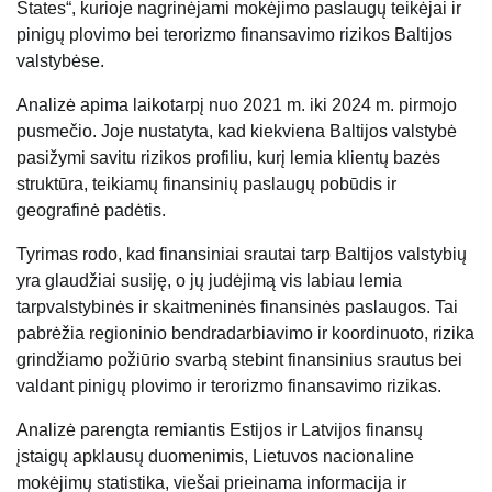
States“, kurioje nagrinėjami mokėjimo paslaugų teikėjai ir
pinigų plovimo bei terorizmo finansavimo rizikos Baltijos
valstybėse.
Analizė apima laikotarpį nuo 2021 m. iki 2024 m. pirmojo
pusmečio. Joje nustatyta, kad kiekviena Baltijos valstybė
pasižymi savitu rizikos profiliu, kurį lemia klientų bazės
struktūra, teikiamų finansinių paslaugų pobūdis ir
geografinė padėtis.
Tyrimas rodo, kad finansiniai srautai tarp Baltijos valstybių
yra glaudžiai susiję, o jų judėjimą vis labiau lemia
tarpvalstybinės ir skaitmeninės finansinės paslaugos. Tai
pabrėžia regioninio bendradarbiavimo ir koordinuoto, rizika
grindžiamo požiūrio svarbą stebint finansinius srautus bei
valdant pinigų plovimo ir terorizmo finansavimo rizikas.
Analizė parengta remiantis Estijos ir Latvijos finansų
įstaigų apklausų duomenimis, Lietuvos nacionaline
mokėjimų statistika, viešai prieinama informacija ir